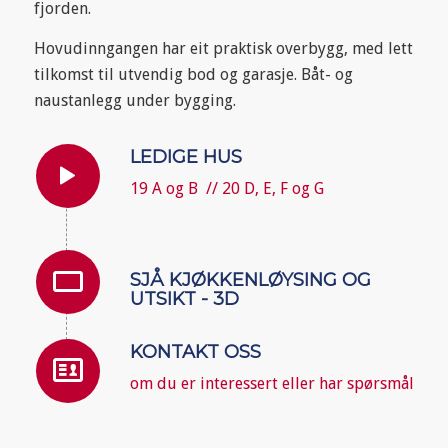
fjorden.
Hovudinngangen har eit praktisk overbygg, med lett
tilkomst til utvendig bod og garasje. Båt- og
naustanlegg under bygging.
LEDIGE HUS
19 A og B // 20 D, E, F og G
SJÅ KJØKKENLØYSING OG
UTSIKT - 3D
KONTAKT OSS
om du er interessert eller har spørsmål